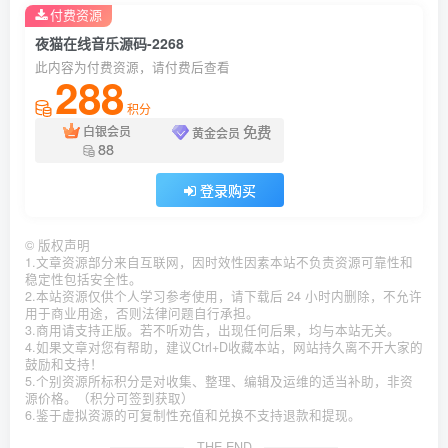
付费资源
夜猫在线音乐源码-2268
此内容为付费资源，请付费后查看
288
积分
免费
白银会员
黄金会员
88
登录购买
©
版权声明
1.文章资源部分来自互联网，因时效性因素本站不负责资源可靠性和
稳定性包括安全性。
2.本站资源仅供个人学习参考使用，请下载后 24 小时内删除，不允许
用于商业用途，否则法律问题自行承担。
3.商用请支持正版。若不听劝告，出现任何后果，均与本站无关。
4.如果文章对您有帮助，建议Ctrl+D收藏本站，网站持久离不开大家的
鼓励和支持！
5.个别资源所标积分是对收集、整理、编辑及运维的适当补助，非资
源价格。（积分可签到获取）
6.鉴于虚拟资源的可复制性充值和兑换不支持退款和提现。
THE END