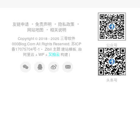
友链申请
免责声明
隐私政策
网站地图
相关说明
三零软件
Copyright © 2018 - 2025
000Blog.Com
苏ICP
All Rights Reserved.
公众号
备17075704号-1
Zibll 主题
・
建站模板. 由
又拍云
阿里云
+
WP
+
构建 |
头条号