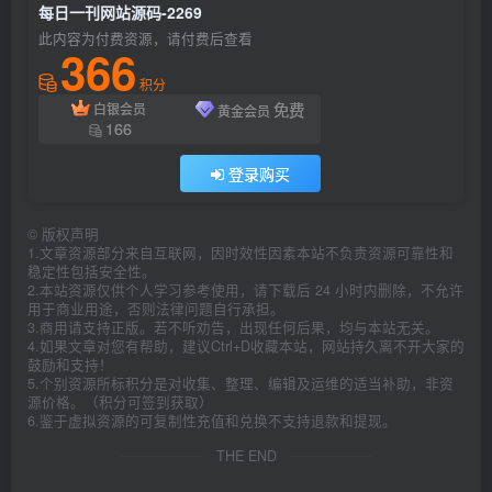
每日一刊网站源码-2269
此内容为付费资源，请付费后查看
366
积分
免费
白银会员
黄金会员
166
登录购买
©
版权声明
1.文章资源部分来自互联网，因时效性因素本站不负责资源可靠性和
稳定性包括安全性。
2.本站资源仅供个人学习参考使用，请下载后 24 小时内删除，不允许
用于商业用途，否则法律问题自行承担。
3.商用请支持正版。若不听劝告，出现任何后果，均与本站无关。
4.如果文章对您有帮助，建议Ctrl+D收藏本站，网站持久离不开大家的
鼓励和支持！
5.个别资源所标积分是对收集、整理、编辑及运维的适当补助，非资
源价格。（积分可签到获取）
6.鉴于虚拟资源的可复制性充值和兑换不支持退款和提现。
THE END