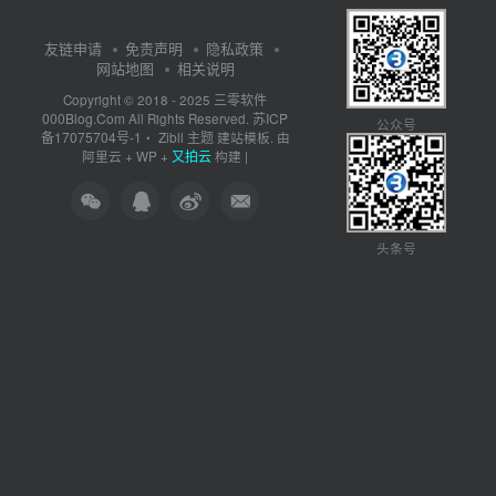
友链申请
免责声明
隐私政策
网站地图
相关说明
三零软件
Copyright © 2018 - 2025
000Blog.Com
苏ICP
All Rights Reserved.
公众号
备17075704号-1
Zibll 主题
・
建站模板. 由
又拍云
阿里云
+
WP
+
构建 |
头条号