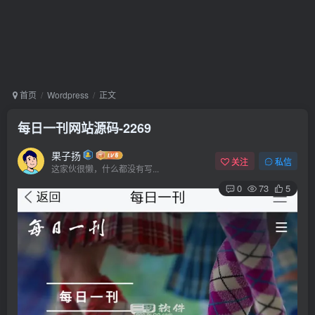
首页
Wordpress
正文
每日一刊网站源码-2269
果子扬
关注
私信
这家伙很懒，什么都没有写...
0
73
5