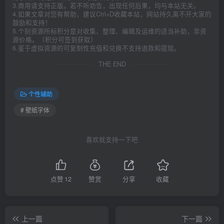
3.商用请支持正版。若不听劝告，出现任何后果，均与本站无关。
4.如果文章对您有帮助，建议Ctrl+D收藏本站，网站持久离不开大家的
鼓励和支持！
5.个别资源所标积分是对收集、整理、编辑及运维的适当补助，非资
源价格。（积分可签到获取）
6.鉴于虚拟资源的可复制性充值和兑换不支持退款和提现。
THE END
个性辅助
# 壁纸字体
喜欢就支持一下吧
点赞
12
赞赏
分享
收藏
上一篇
下一篇