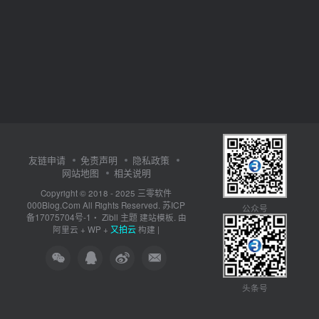
友链申请
免责声明
隐私政策
网站地图
相关说明
三零软件
Copyright © 2018 - 2025
000Blog.Com
苏ICP
All Rights Reserved.
公众号
备17075704号-1
Zibll 主题
・
建站模板. 由
又拍云
阿里云
+
WP
+
构建 |
头条号