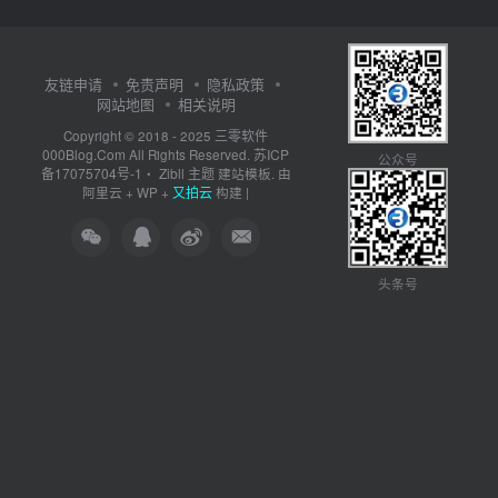
友链申请
免责声明
隐私政策
网站地图
相关说明
三零软件
Copyright © 2018 - 2025
000Blog.Com
苏ICP
All Rights Reserved.
公众号
备17075704号-1
Zibll 主题
・
建站模板. 由
又拍云
阿里云
+
WP
+
构建 |
头条号