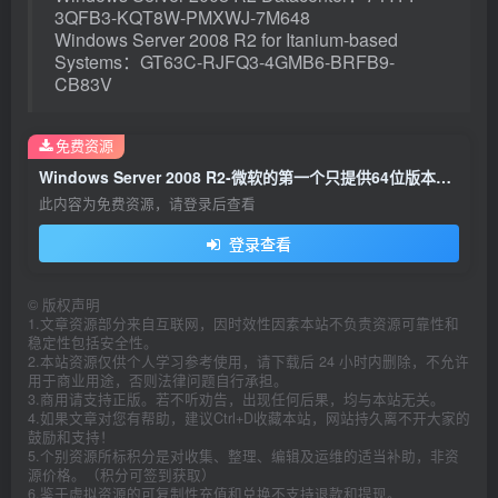
3QFB3-KQT8W-PMXWJ-7M648
Windows Server 2008 R2 for Itanium-based
Systems：GT63C-RJFQ3-4GMB6-BRFB9-
CB83V
免费资源
Windows Server 2008 R2-微软的第一个只提供64位版本的服务器操作系统
此内容为免费资源，请登录后查看
登录查看
©
版权声明
1.文章资源部分来自互联网，因时效性因素本站不负责资源可靠性和
稳定性包括安全性。
2.本站资源仅供个人学习参考使用，请下载后 24 小时内删除，不允许
用于商业用途，否则法律问题自行承担。
3.商用请支持正版。若不听劝告，出现任何后果，均与本站无关。
4.如果文章对您有帮助，建议Ctrl+D收藏本站，网站持久离不开大家的
鼓励和支持！
5.个别资源所标积分是对收集、整理、编辑及运维的适当补助，非资
源价格。（积分可签到获取）
6.鉴于虚拟资源的可复制性充值和兑换不支持退款和提现。