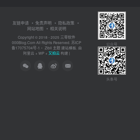
友链申请
免责声明
隐私政策
网站地图
相关说明
三零软件
Copyright © 2018 - 2025
000Blog.Com
苏ICP
All Rights Reserved.
公众号
备17075704号-1
Zibll 主题
・
建站模板. 由
又拍云
阿里云
+
WP
+
构建 |
头条号