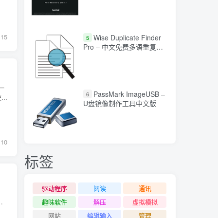
15
Wise Duplicate Finder
5
Pro – 中文免费多语重复文
件查找工具
一
PassMark ImageUSB –
6
..
U盘镜像制作工具中文版
10
标签
驱动程序
阅读
通讯
、
趣味软件
解压
虚拟模拟
网站
编辑输入
管理