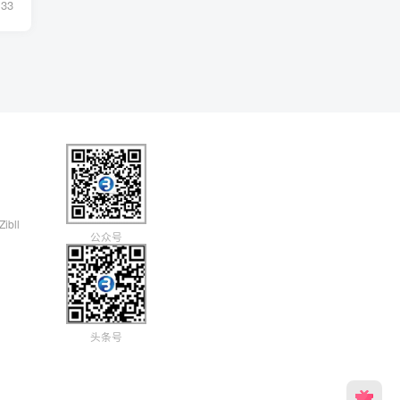
33
Zibll
公众号
头条号