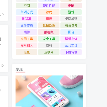
空间
硬件性能
电脑
生活方式
源码
游戏
5
浏览器
模板
桌面增强
文件传输
数据处理
教育参考
插件
拍视频
影音
通
实用工具
安全工具
壁纸字体
图形相关
商务
公共工具
信息
互联网
下载传输
10
发现
要