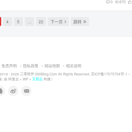
0
670
4
5
…
22
下一页
跳转
免责声明
隐私政策
网站地图
相关说明
三零软件 000Blog.Com
苏ICP备17075704号-1
 2018 - 2025
All Rights Reserved.
・
又拍云
. 由
阿里云
+
WP
+
构建 |