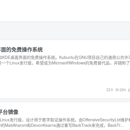
 桌面界面的免费操作系统
x内核和KDE桌面界面的免费操作系统。Kubuntu在GNU项目自己的通用公共许
inux发行版，希望成为MicrosoftWindows的免费替代品，并随附了.
0
224
试平台镜像
an的Linux发行版，设计用于数字取证操作系统。由OffensiveSecurityLtd维护
y的MatiAharoni和DevonKearns通过重写BackTrack来完成，BackTr...