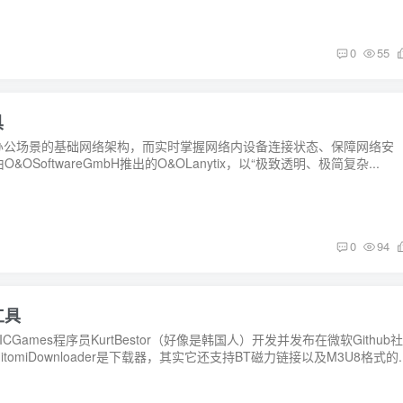
0
55
具
和办公场景的基础网络架构，而实时掌握网络内设备连接状态、保障网络安
SoftwareGmbH推出的O&OLanytix，以“极致透明、极简复杂...
0
94
工具
由EPICGames程序员KurtBestor（好像是韩国人）开发并发布在微软Github
miDownloader是下载器，其实它还支持BT磁力链接以及M3U8格式的..