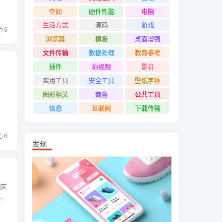
空间
硬件性能
电脑
生活方式
源码
游戏
6
浏览器
模板
桌面增强
文件传输
数据处理
教育参考
插件
拍视频
影音
实用工具
安全工具
壁纸字体
图形相关
商务
公共工具
信息
互联网
下载传输
6
发现
社区
.