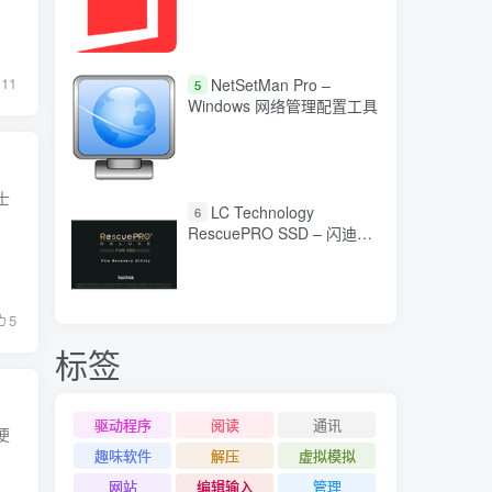
11
NetSetMan Pro –
5
Windows 网络管理配置工具
士
LC Technology
6
RescuePRO SSD – 闪迪固
态硬盘数据恢复工具
5
标签
驱动程序
阅读
通讯
便
趣味软件
解压
虚拟模拟
网站
编辑输入
管理