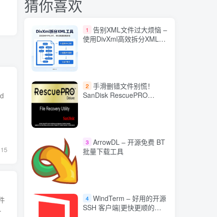
猜你喜欢
告别XML文件过大烦恼 –
1
使用DivXml高效拆分XML文
档
手滑删错文件别慌！
2
SanDisk RescuePRO
d
Deluxe 中文版 让数据起死
回生
ArrowDL – 开源免费 BT
3
15
批量下载工具
WindTerm – 好用的开源
4
件
SSH 客户端|更快更顺的
.
DevOps 神器中文版