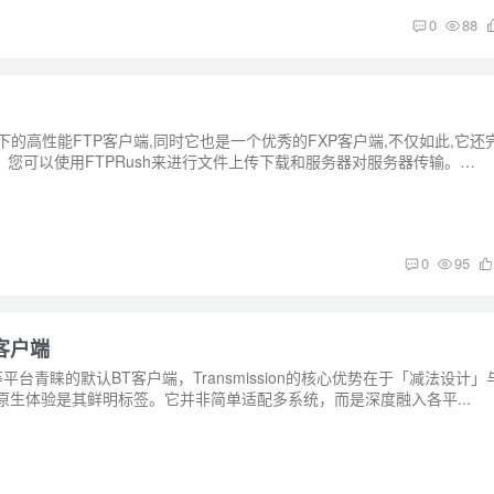
0
88
s平台下的高性能FTP客户端,同时它也是一个优秀的FXP客户端,不仅如此,它还
议。您可以使用FTPRush来进行文件上传下载和服务器对服务器传输。
0
95
 客户端
gital等平台青睐的默认BT客户端，Transmission的核心优势在于「减法设计」
原生体验是其鲜明标签。它并非简单适配多系统，而是深度融入各平...