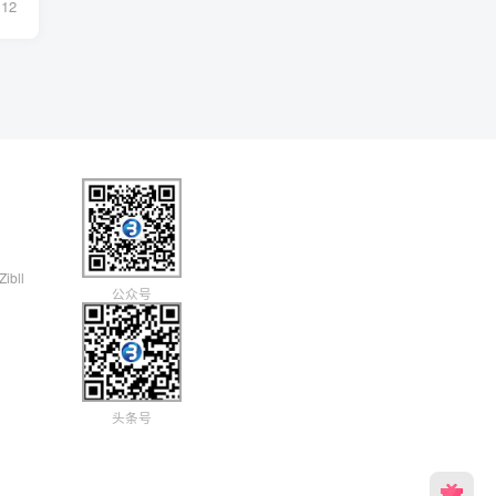
12
Zibll
公众号
头条号