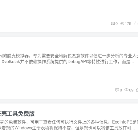
0
175
与众不同的脱壳模拟器，专为需要安全地解包恶意软件以便进一步分析的专业人
olkolak并不依赖操作系统提供的DebugAPI等特性进行工作，而是...
0
69
源文件查壳工具免费版
于查壳的免费软件，可用于查看任何可执行文件上的各种信息。ExeinfoPE是
您的Windows注册表项将保持不变，但是您也可以将该工具放在可...