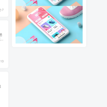
7
他
..
13
包