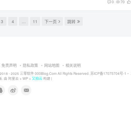
0
70
3
4
…
11
下一页
跳转
免责声明
隐私政策
网站地图
相关说明
三零软件 000Blog.Com
苏ICP备17075704号-1
 2018 - 2025
All Rights Reserved.
・
又拍云
. 由
阿里云
+
WP
+
构建 |