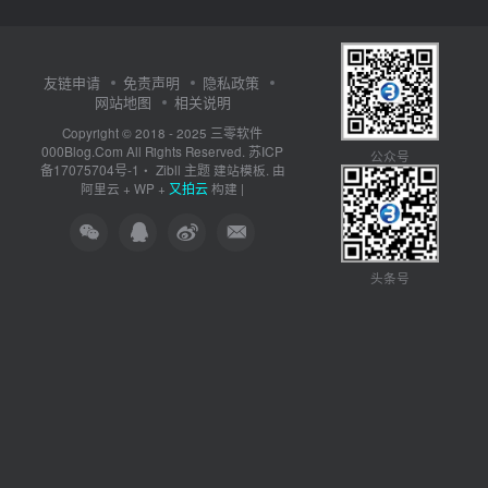
友链申请
免责声明
隐私政策
网站地图
相关说明
三零软件
Copyright © 2018 - 2025
000Blog.Com
苏ICP
All Rights Reserved.
公众号
备17075704号-1
Zibll 主题
・
建站模板. 由
又拍云
阿里云
+
WP
+
构建 |
头条号