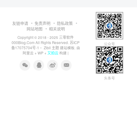
友链申请
免责声明
隐私政策
网站地图
相关说明
三零软件
Copyright © 2018 - 2025
000Blog.Com
苏ICP
All Rights Reserved.
公众号
备17075704号-1
Zibll 主题
・
建站模板. 由
又拍云
阿里云
+
WP
+
构建 |
头条号